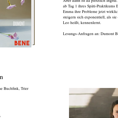
Aber dann ist da plötzlich Ingrid
ab Tag 1 ihres Späti-Praktikums
Emma ihre Probleme jetzt wirkli
steigern sich exponentiell, als si
Leo heißt, kennenlernt.
Lesungs-Anfragen an: Dumont B
en
e Buchfink, Trier
6